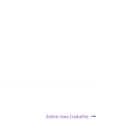
Próximo
Sobre meu trabalho
post: