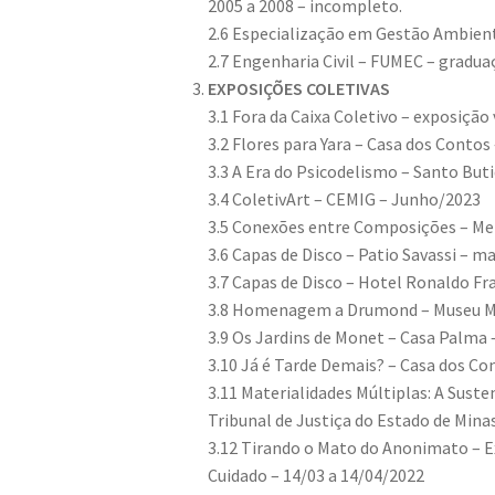
2005 a 2008 – incompleto.
2.6 Especialização em Gestão Ambient
2.7 Engenharia Civil – FUMEC – gradua
EXPOSIÇÕES COLETIVAS
3.1 Fora da Caixa Coletivo – exposição
3.2 Flores para Yara – Casa dos Contos
3.3 A Era do Psicodelismo – Santo But
3.4 ColetivArt – CEMIG – Junho/2023
3.5 Conexões entre Composições – Me
3.6 Capas de Disco – Patio Savassi – m
3.7 Capas de Disco – Hotel Ronaldo F
3.8 Homenagem a Drumond – Museu Mi
3.9 Os Jardins de Monet – Casa Palma
3.10 Já é Tarde Demais? – Casa dos Co
3.11 Materialidades Múltiplas: A Sust
Tribunal de Justiça do Estado de Minas
3.12 Tirando o Mato do Anonimato – E
Cuidado – 14/03 a 14/04/2022