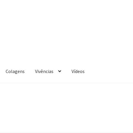
Colagens
Vivências
Vídeos
bientais
Temas Bíblicos
Temas Paisagens e outros
Vídeos
Vivênci