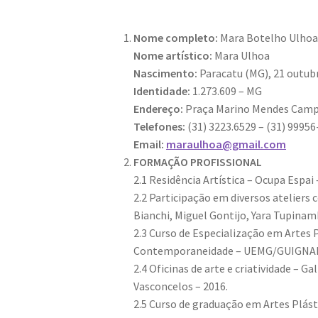
Nome completo:
Mara Botelho Ulho
Nome artístico:
Mara Ulhoa
Nascimento:
Paracatu (MG), 21 outub
Identidade:
1.273.609 – MG
Endereço:
Praça Marino Mendes Campos
Telefones:
(31) 3223.6529 – (31) 9995
Email:
maraulhoa@gmail.com
FORMAÇÃO PROFISSIONAL
2.1 Residência Artística – Ocupa Espai 
2.2 Participação em diversos ateliers 
Bianchi, Miguel Gontijo, Yara Tupina
2.3 Curso de Especialização em Artes P
Contemporaneidade – UEMG/GUIGNAR
2.4 Oficinas de arte e criatividade – Ga
Vasconcelos – 2016.
2.5 Curso de graduação em Artes Plást