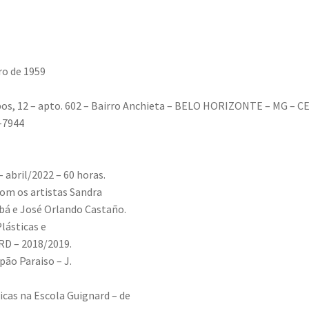
a
ro de 1959
, 12 – apto. 602 – Bairro Anchieta – BELO HORIZONTE – MG – CE
6-7944
– abril/2022 – 60 horas.
com os artistas Sandra
mbá e José Orlando Castaño.
lásticas e
D – 2018/2019.
lpão Paraiso – J.
icas na Escola Guignard – de