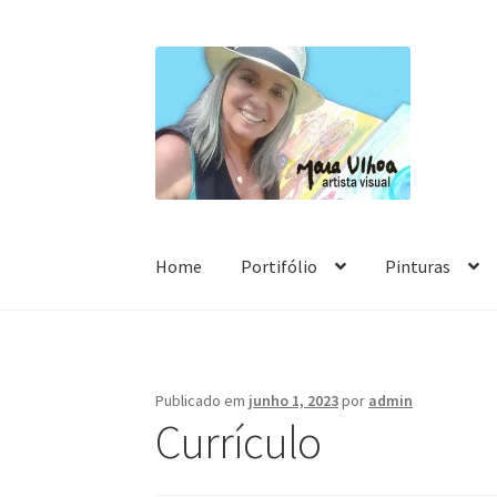
Pular
Pular
para
para
navegação
o
conteúdo
Home
Portifólio
Pinturas
Início
Colagens
Pinturas
Portifólio
Temas Am
Publicado em
junho 1, 2023
por
admin
Currículo